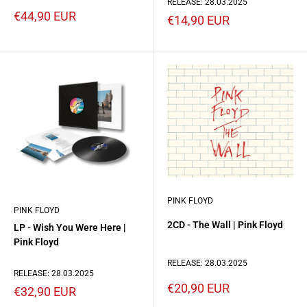
RELEASE: 28.03.2025
Prezzo
€44,90 EUR
Prezzo
€14,90 EUR
scontato
scontato
PINK FLOYD
PINK FLOYD
2CD - The Wall | Pink Floyd
LP - Wish You Were Here |
Pink Floyd
RELEASE: 28.03.2025
RELEASE: 28.03.2025
Prezzo
€20,90 EUR
Prezzo
€32,90 EUR
scontato
scontato