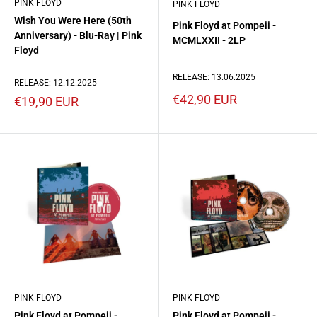
PINK FLOYD
PINK FLOYD
Wish You Were Here (50th
Pink Floyd at Pompeii -
Anniversary) - Blu-Ray | Pink
MCMLXXII - 2LP
Floyd
RELEASE: 13.06.2025
RELEASE: 12.12.2025
Prezzo
€42,90 EUR
Prezzo
€19,90 EUR
scontato
scontato
PINK FLOYD
PINK FLOYD
Pink Floyd at Pompeii -
Pink Floyd at Pompeii -