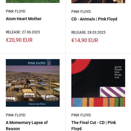
PINK FLOYD
PINK FLOYD
Atom Heart Mother
CD - Animals | Pink Floyd
RELEASE: 27.06.2025
RELEASE: 28.03.2025
Prezzo
Prezzo
€20,90 EUR
€14,90 EUR
scontato
scontato
PINK FLOYD
PINK FLOYD
A Momentary Lapse of
The Final Cut - CD | Pink
Reason
Floyd