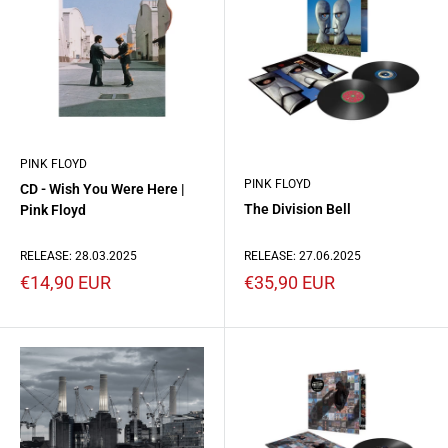
PINK FLOYD
PINK FLOYD
CD - Wish You Were Here |
The Division Bell
Pink Floyd
RELEASE: 27.06.2025
RELEASE: 28.03.2025
Prezzo
Prezzo
€35,90 EUR
€14,90 EUR
scontato
scontato