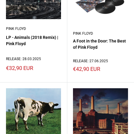
PINK FLOYD
PINK FLOYD
LP - Animals (2018 Remix) |
A Foot in the Door: The Best
Pink Floyd
of Pink Floyd
RELEASE: 28.03.2025
RELEASE: 27.06.2025
Prezzo
€32,90 EUR
Prezzo
€42,90 EUR
scontato
scontato