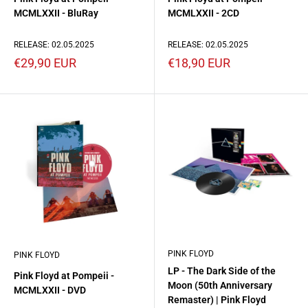
MCMLXXII - BluRay
MCMLXXII - 2CD
RELEASE: 02.05.2025
RELEASE: 02.05.2025
Prezzo
Prezzo
€29,90 EUR
€18,90 EUR
scontato
scontato
PINK FLOYD
PINK FLOYD
LP - The Dark Side of the
Pink Floyd at Pompeii -
Moon (50th Anniversary
MCMLXXII - DVD
Remaster) | Pink Floyd