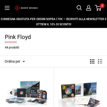
Vai
0
Store
al
Sony
contenuto
CONSEGNA GRATUITA PER ORDINI SOPRA I 70€ — ISCRIVITI ALLA NEWSLETTER E
Music
OTTIENI IL 10% DI SCONTO!
Italy
Pink Floyd
44 prodotti
Ordina per