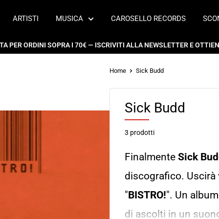
ARTISTI
MUSICA
CAROSELLO RECORDS
SCO
 PER ORDINI SOPRA I 70€ — ISCRIVITI ALLA NEWSLETTER E OTTIENI
Home
Sick Budd
Sick Budd
3 prodotti
Finalmente
Sick Bu
discografico. Uscirà
"
BISTRO!
". Un album
di ascolti in un suon