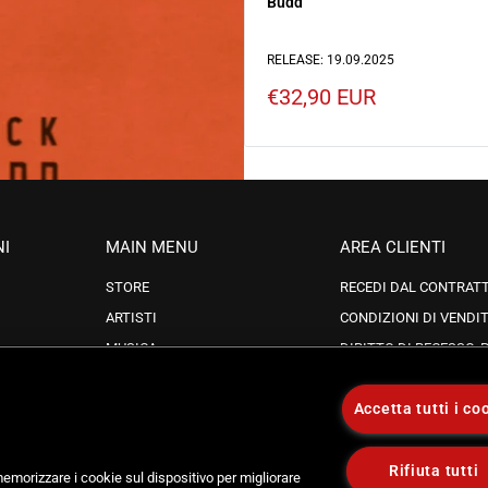
Budd
RELEASE: 19.09.2025
Prezzo
€32,90 EUR
scontato
NI
MAIN MENU
AREA CLIENTI
STORE
RECEDI DAL CONTRAT
ARTISTI
CONDIZIONI DI VENDI
MUSICA
DIRITTO DI RECESSO, R
SOSTITUZIONI
tta
CAROSELLO RECORDS
PRIVACY POLICY
Accetta tutti i co
SCONTI
IA CONDIZIONI DI UTI
NEWSLETTER
Rifiuta tutti
 memorizzare i cookie sul dispositivo per migliorare