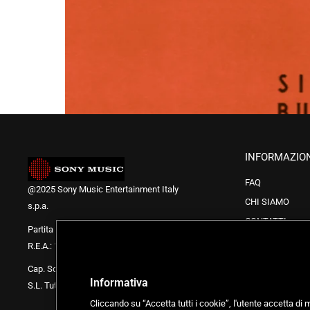
INFORMAZIO
FAQ
@2025 Sony Music Entertainment Italy
CHI SIAMO
s.p.a.
CONTATTI
Partita IVA, CF e R.I.: 08072811006
Codice di Condo
R.E.A.: 1781820
Bonus Cultura
Cap. Soc. 5.955.000,00 € i.v.
Informativa
S.L. Tutti i diritti sono riservati
Cliccando su “Accetta tutti i cookie”, l'utente accetta di