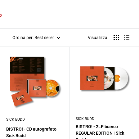
amento alla grande tradizione black
o
e principali fonti di ispirazione: la
n Tarantino e l’album “Madvillainy” di
Ordina per: Best seller
Visualizza
le in preorder da ora!
SICK BUDD
SICK BUDD
BISTRO! - 2LP bianco
BISTRO! - CD autografato |
REGULAR EDITION | Sick
Sick Budd