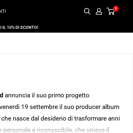
0
NTI
 IL 10% DI SCONTO!
dd
annuncia il suo primo progetto
 venerdì 19 settembre il suo producer album
 che nasce dal desiderio di trasformare anni
o personale e riconoscibile, che unisce il