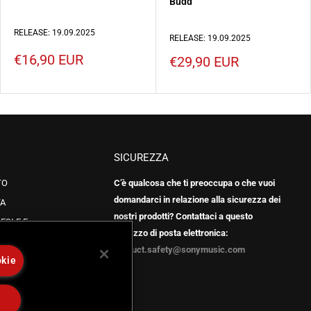
Budd
RELEASE: 19.09.2025
RELEASE: 19.09.2025
Prezzo
€16,90 EUR
Prezzo
€29,90 EUR
scontato
scontato
SICUREZZA
TO
C’è qualcosa che ti preoccupa o che vuoi
domandarci in relazione alla sicurezza dei
TA
nostri prodotti? Contattaci a questo
ESI E E
indirizzo di posta elettronica:
product.safety@sonymusic.com
okie
LIZZO