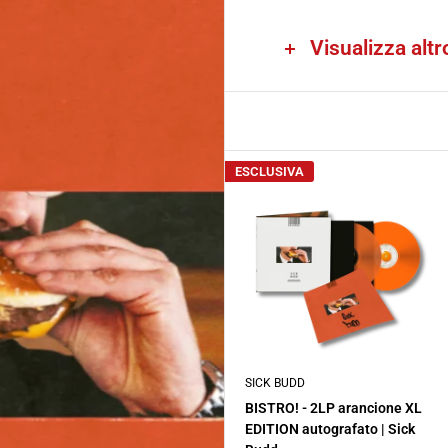
gusto per il campion
Visualizza altr
americana. Due sono l
filmografia di Quenti
Madvillain. Disponibi
ESCLUSIVA
SICK BUDD
BISTRO! - 2LP arancione XL
EDITION autografato | Sick