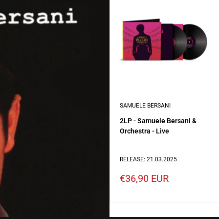
SAMUELE BERSANI
2LP - Samuele Bersani &
Orchestra - Live
RELEASE: 21.03.2025
Prezzo
€36,90 EUR
scontato