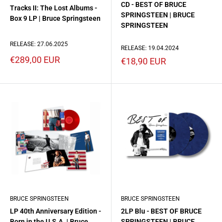
CD - BEST OF BRUCE
Tracks II: The Lost Albums -
SPRINGSTEEN | BRUCE
Box 9 LP | Bruce Springsteen
SPRINGSTEEN
RELEASE: 27.06.2025
RELEASE: 19.04.2024
Prezzo
€289,00 EUR
Prezzo
€18,90 EUR
scontato
scontato
BRUCE SPRINGSTEEN
BRUCE SPRINGSTEEN
LP 40th Anniversary Edition -
2LP Blu - BEST OF BRUCE
Born in the U.S.A. | Bruce
SPRINGSTEEN | BRUCE