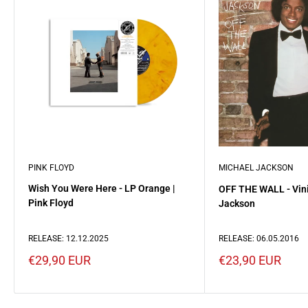
PINK FLOYD
MICHAEL JACKSON
Wish You Were Here - LP Orange |
OFF THE WALL - Vini
Pink Floyd
Jackson
RELEASE: 12.12.2025
RELEASE: 06.05.2016
Prezzo
Prezzo
€29,90 EUR
€23,90 EUR
scontato
scontato