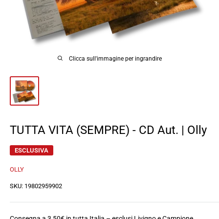
Clicca sull'immagine per ingrandire
TUTTA VITA (SEMPRE) - CD Aut. | Olly
ESCLUSIVA
OLLY
SKU:
19802959902
Consegna a 3,50€ in tutta Italia – esclusi Livigno e Campione