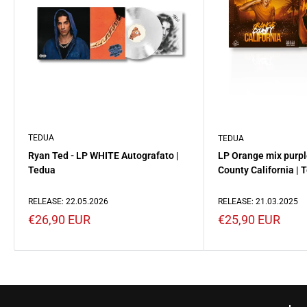
TEDUA
TEDUA
Ryan Ted - LP WHITE Autografato |
LP Orange mix purpl
Tedua
County California | 
RELEASE: 22.05.2026
RELEASE: 21.03.2025
Prezzo
Prezzo
€26,90 EUR
€25,90 EUR
scontato
scontato