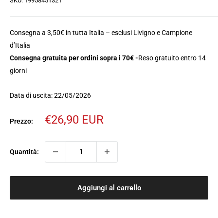
SKU:
19958451321
Consegna a 3,50€ in tutta Italia – esclusi Livigno e Campione
d’Italia
Consegna gratuita per ordini sopra i 70€ -
Reso gratuito entro 14
giorni
Data di uscita: 22/05/2026
Prezzo
€26,90 EUR
Prezzo:
scontato
Quantità:
Aggiungi al carrello