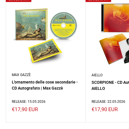
MAX GAZZÈ
AIELLO
L'ornamento delle cose secondarie -
SCORPIONE - CD Aut
CD Autografato | Max Gazzè
AIELLO
RELEASE: 15.05.2026
RELEASE: 22.05.2026
Prezzo
Prezzo
€17,90 EUR
€17,90 EUR
scontato
scontato