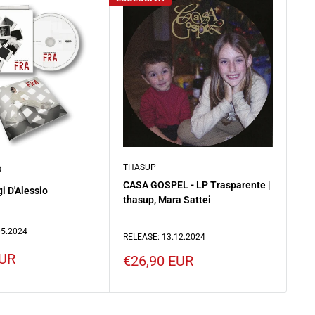
THASUP
SH
O
CASA GOSPEL - LP Trasparente |
Van
gi D'Alessio
thasup, Mara Sattei
Sh
05.2024
RELEASE: 13.12.2024
REL
EUR
Prezzo
Pr
€26,90 EUR
€1
scontato
sc