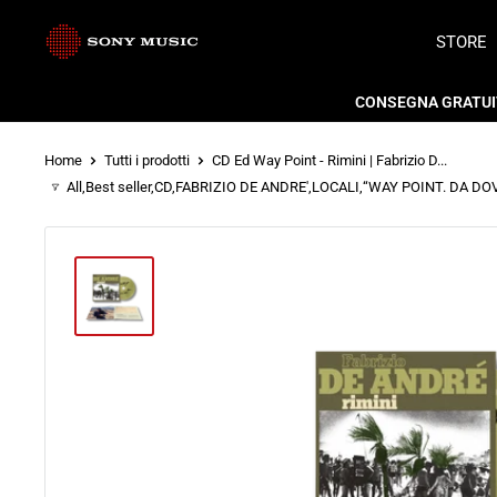
Vai
Store
STORE
al
Sony
contenuto
CONSEGNA GRATUITA
Music
Home
Tutti i prodotti
CD Ed Way Point - Rimini | Fabrizio D...
Italy
All
,
Best seller
,
CD
,
FABRIZIO DE ANDRE'
,
LOCALI
,
“WAY POINT. DA DOVE