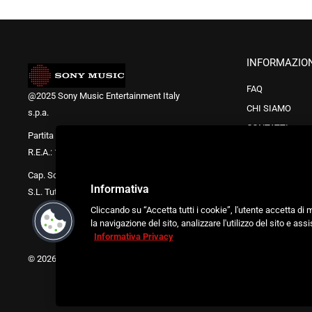
INFORMAZIO
FAQ
@2025 Sony Music Entertainment Italy
CHI SIAMO
s.p.a.
CONTATTI
Partita IVA, CF e R.I.: 08072811006
Codice di Condo
R.E.A.: 1781820
Bonus Cultura
Cap. Soc. 5.955.000,00 € i.v.
Informativa
S.L. Tutti i diritti sono riservati
Cliccando su “Accetta tutti i cookie”, l'utente accetta di
la navigazione del sito, analizzare l'utilizzo del sito e ass
Informativa Privacy
© 2026 Store Sony Music Italy