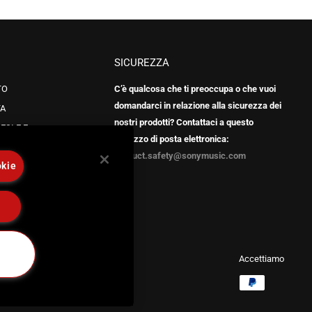
SICUREZZA
TO
C’è qualcosa che ti preoccupa o che vuoi
domandarci in relazione alla sicurezza dei
TA
nostri prodotti? Contattaci a questo
ESI E E
indirizzo di posta elettronica:
product.safety@sonymusic.com
okie
LIZZO
e
Accettiamo