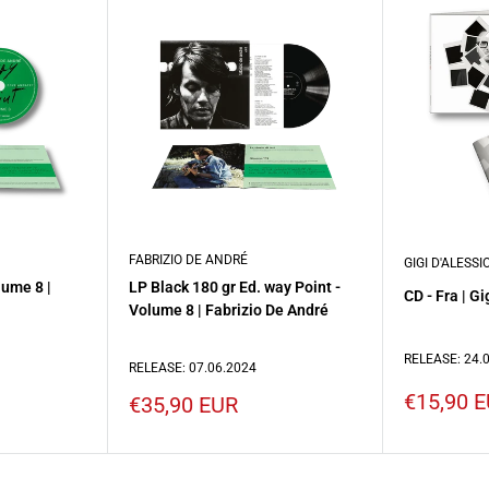
FABRIZIO DE ANDRÉ
GIGI D'ALESSI
lume 8 |
LP Black 180 gr Ed. way Point -
CD - Fra | Gi
Volume 8 | Fabrizio De André
RELEASE: 24.
RELEASE: 07.06.2024
Prezzo
€15,90 
Prezzo
€35,90 EUR
scontato
scontato