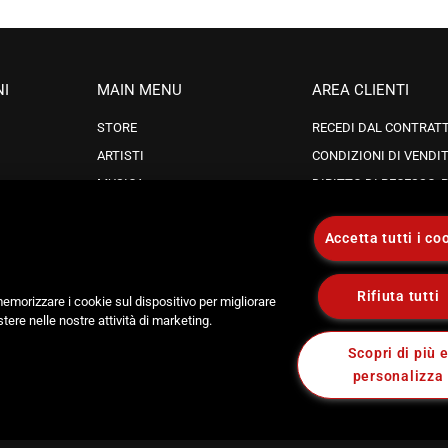
NI
MAIN MENU
AREA CLIENTI
STORE
RECEDI DAL CONTRAT
ARTISTI
CONDIZIONI DI VENDI
MUSICA
DIRITTO DI RECESSO, R
SOSTITUZIONI
tta
CAROSELLO RECORDS
PRIVACY POLICY
Accetta tutti i co
SCONTI
IA CONDIZIONI DI UTI
NEWSLETTER
Rifiuta tutti
 memorizzare i cookie sul dispositivo per migliorare
istere nelle nostre attività di marketing.
Scopri di più 
Seguici
personalizza