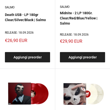
SALMO
SALMO
Midnite - 2 LP 180Gr.
Death USB - LP 180gr
Clear/Red/Blue/Yellow |
Clear/Silver/Black | Salmo
Salmo
RELEASE: 18.09.2026
RELEASE: 18.09.2026
Prezzo
€26,90 EUR
Prezzo
€29,90 EUR
scontato
scontato
Aggiungi preorder
Aggiungi preorder