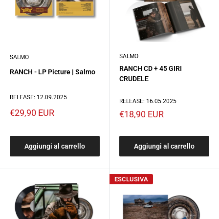
SALMO
SALMO
RANCH CD + 45 GIRI
RANCH - LP Picture | Salmo
CRUDELE
RELEASE: 12.09.2025
RELEASE: 16.05.2025
Prezzo
€29,90 EUR
Prezzo
€18,90 EUR
scontato
scontato
Aggiungi al carrello
Aggiungi al carrello
ESCLUSIVA